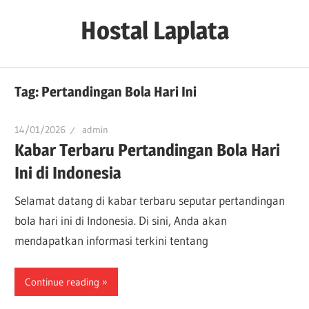
Skip
Hostal Laplata
to
content
Tag:
Pertandingan Bola Hari Ini
14/01/2026
admin
Kabar Terbaru Pertandingan Bola Hari
Ini di Indonesia
Selamat datang di kabar terbaru seputar pertandingan
bola hari ini di Indonesia. Di sini, Anda akan
mendapatkan informasi terkini tentang
Continue reading