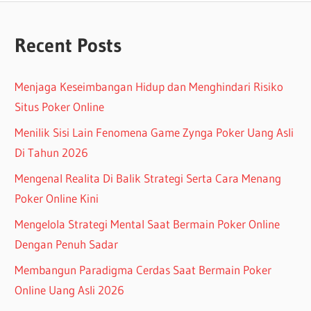
Recent Posts
Menjaga Keseimbangan Hidup dan Menghindari Risiko
Situs Poker Online
Menilik Sisi Lain Fenomena Game Zynga Poker Uang Asli
Di Tahun 2026
Mengenal Realita Di Balik Strategi Serta Cara Menang
Poker Online Kini
Mengelola Strategi Mental Saat Bermain Poker Online
Dengan Penuh Sadar
Membangun Paradigma Cerdas Saat Bermain Poker
Online Uang Asli 2026