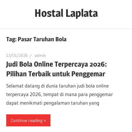
Skip
Hostal Laplata
to
content
Tag:
Pasar Taruhan Bola
13/01/2026
admin
Judi Bola Online Terpercaya 2026:
Pilihan Terbaik untuk Penggemar
Selamat datang di dunia taruhan judi bola online
terpercaya 2026, tempat di mana para penggemar
dapat menikmati pengalaman taruhan yang
Continue reading